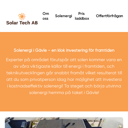
Om
Pris
Solenergi
Offertförfrågan
oss
laddbox
Solenergi i Gävle - en klok investering för framtiden
Experter på området förutspår att solen kommer vara en
av våra viktigaste källor till energi i framtiden, och
teknikutvecklingen går snabbt framåt vilket resulterat till
att du som privatperson idag har möjlighet att investera
i kostnadseffektiv solenergi! Ta steget och börja utvinna
solenergi hemma på taket i Gävle!