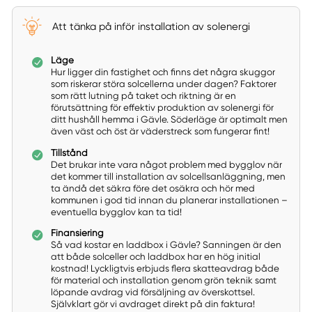
Att tänka på inför installation av solenergi
Läge
Hur ligger din fastighet och finns det några skuggor
som riskerar störa solcellerna under dagen? Faktorer
som rätt lutning på taket och riktning är en
förutsättning för effektiv produktion av solenergi för
ditt hushåll hemma i Gävle. Söderläge är optimalt men
även väst och öst är väderstreck som fungerar fint!
Tillstånd
Det brukar inte vara något problem med bygglov när
det kommer till installation av solcellsanläggning, men
ta ändå det säkra före det osäkra och hör med
kommunen i god tid innan du planerar installationen –
eventuella bygglov kan ta tid!
Finansiering
Så vad kostar en laddbox i Gävle? Sanningen är den
att både solceller och laddbox har en hög initial
kostnad! Lyckligtvis erbjuds flera skatteavdrag både
för material och installation genom grön teknik samt
löpande avdrag vid försäljning av överskottsel.
Självklart gör vi avdraget direkt på din faktura!